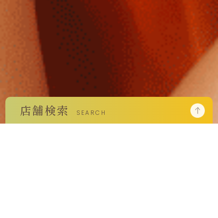
店舗検索
SEARCH
ブランドで探す
エリアで絞り込む
ABOUT US
限られた時間の中でも、
メニューで探す
名古屋市
忙しい日常の中でも、
尾張
検
ヘアー（髪）
あなたの魅力を最大限に引き出すための
索:
三河
アイラッシュ・アイブロウ
サポートをいたします。