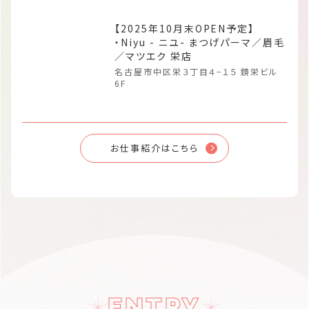
【2025年10月末OPEN予定】
・Niyu - ニユ- まつげパーマ／眉毛
／マツエク 栄店
名古屋市中区栄３丁目４−１５ 鏡栄ビル
6F
お仕事紹介はこちら
ENTRY