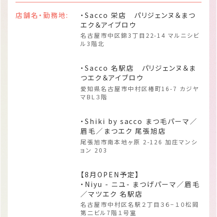
店舗名・勤務地:
・Sacco 栄店 パリジェンヌ＆まつ
エク＆アイブロウ
名古屋市中区錦3丁目22-14 マルニシビ
ル3階北
・Sacco 名駅店 パリジェンヌ＆ま
つエク＆アイブロウ
愛知県名古屋市中村区椿町16-7 カジヤ
マBL３階
・Shiki by sacco まつ毛パーマ／
眉毛／まつエク 尾張旭店
尾張旭市南本地ヶ原 2-126 加庄マンシ
ョン 203
【8月OPEN予定】
・Niyu - ニユ- まつげパーマ／眉毛
／マツエク 名駅店
名古屋市中村区名駅２丁目３６−１０松岡
第二ビル7階１号室